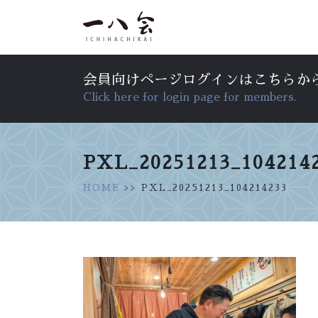
会員向けページログインはこちらか
Click here for login page for members.
PXL_20251213_104214
HOME
>> PXL_20251213_104214233