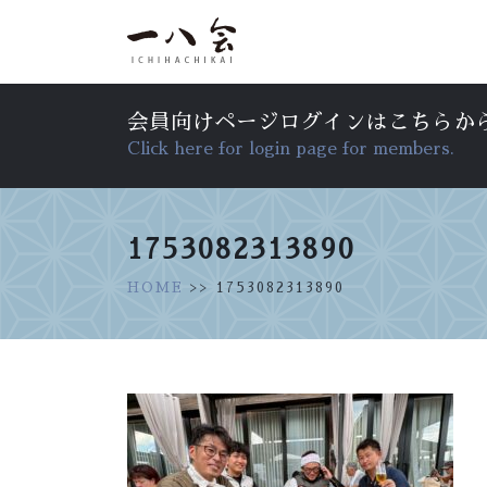
会員向けページログインはこちらか
Click here for login page for members.
1753082313890
HOME
>> 1753082313890