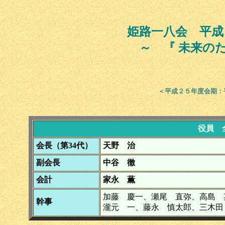
姫路一八会 平成
～ 『 未来の
＜平成２５年度会期：
役員 
会長（第34代）
天野 治
副会長
中谷 徹
会計
家永 薫
加藤 慶一、瀬尾 直弥、高島 
幹事
瀧元 一、藤永 慎太郎、三木田