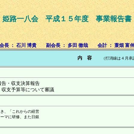
姫路一八会 平成１５年度 事業報告書
会長 ： 石川 博貴 副会長 ： 多田 徹哉 会計 ： 蓑畑 富
内 容
（打消線は４月承
報告・収支決算報告
、収支予算等について審議
き、「これからの経営
ーマに研修、また日銀